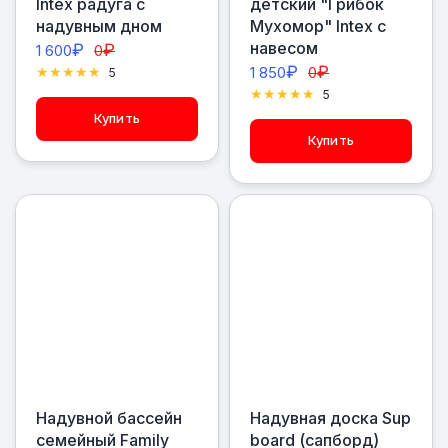
Intex радуга с
детский "Грибок
надувным дном
Мухомор" Intex с
навесом
₽
₽
1 600
0
₽
₽
1 850
0
5
5
Купить
Купить
Надувной бассейн
Надувная доска Sup
семейный Family
board (сапборд)