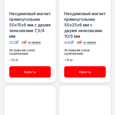
Неодимовый магнит
Неодимовый магнит
прямоугольник
прямоугольник
50х15х6 мм с двумя
50х25х6 мм с
зенковками 7,5/4
двумя зенковками
мм
10/5 мм
₽
₽
₽
₽
253
0
и ниже
440
0
и ниже
Условная сила
Условная сила
сцепления:
сцепления:
~10 кг
~15 кг
Купить
Купить