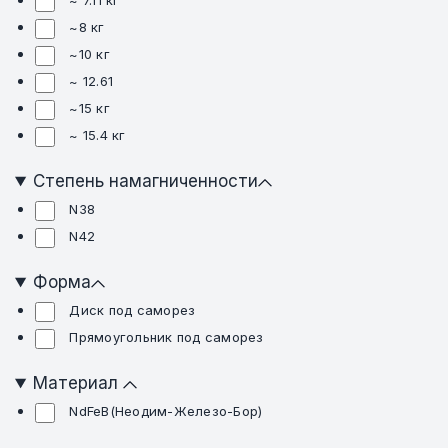
~ 7.11 кг
~8 кг
~10 кг
~ 12.61
~15 кг
~ 15.4 кг
Степень намагниченности
N38
N42
Форма
Диск под саморез
Прямоугольник под саморез
Материал
NdFeB(Неодим-Железо-Бор)