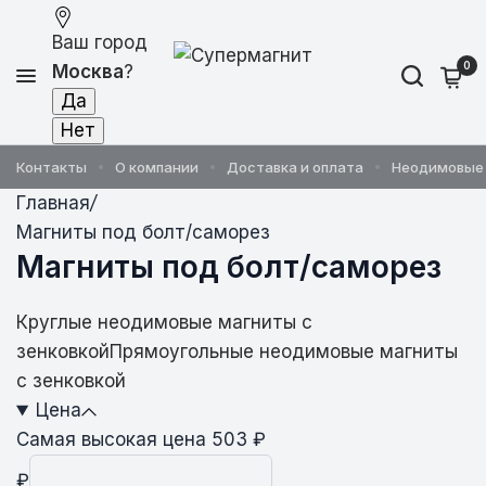
Ваш город
0
Москва
?
Контакты
О компании
Доставка и оплата
Неодимовые
Главная
/
Магниты под болт/саморез
Магниты под болт/саморез
Круглые неодимовые магниты с
зенковкой
Прямоугольные неодимовые магниты
с зенковкой
Цена
Самая высокая цена 503 ₽
₽