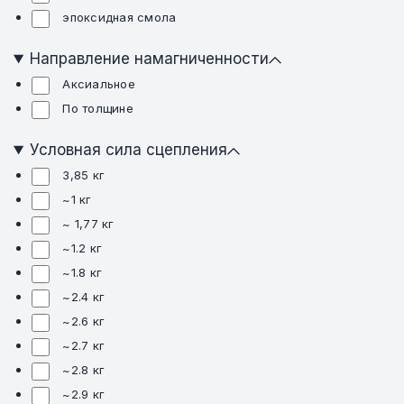
эпоксидная смола
Направление намагниченности
Аксиальное
По толщине
Условная сила сцепления
3,85 кг
~1 кг
~ 1,77 кг
~1.2 кг
~1.8 кг
~2.4 кг
~2.6 кг
~2.7 кг
~2.8 кг
~2.9 кг