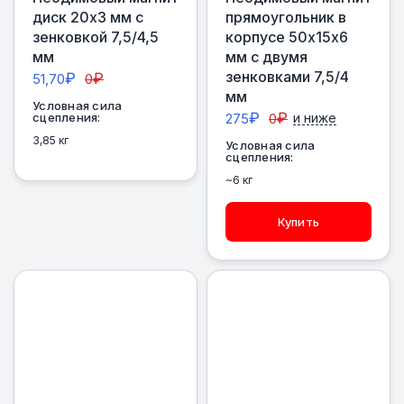
диск 20х3 мм с
прямоугольник в
зенковкой 7,5/4,5
корпусе 50х15х6
мм
мм с двумя
зенковками 7,5/4
₽
₽
51,70
0
мм
Условная сила
₽
₽
сцепления:
275
0
и ниже
3,85 кг
Условная сила
сцепления:
~6 кг
Купить