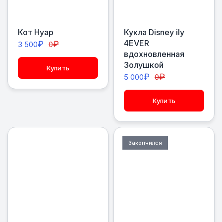
Кот Нуар
Кукла Disney ily
4EVER
₽
₽
3 500
0
вдохновленная
Золушкой
Купить
₽
₽
5 000
0
Купить
Закончился