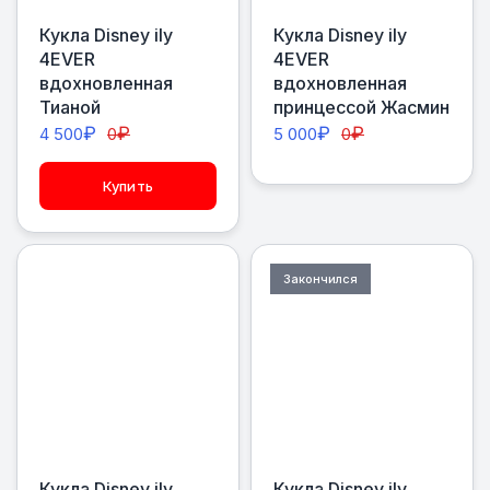
Кукла Disney ily
Кукла Disney ily
4EVER
4EVER
вдохновленная
вдохновленная
Тианой
принцессой Жасмин
₽
₽
₽
₽
4 500
0
5 000
0
Купить
Закончился
Кукла Disney ily
Кукла Disney ily