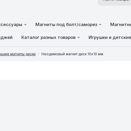
ксессуары
Магниты под болт/саморез
Магнитны
йджей
Каталог разных товаров
Игрушки и детски
ькие магниты диски
/
Неодимовый магнит диск 10х10 мм