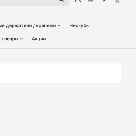
е держатели / крепежи
Неокубы
е товары
Акции